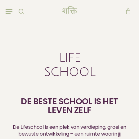
Skip
Menu
to
search
main
content
LIFE
SCHOOL
DE BESTE SCHOOL IS HET
LEVEN ZELF
De Lifeschool is een plek van verdieping, groei en
bewuste ontwikkeling – een ruimte waarin jij