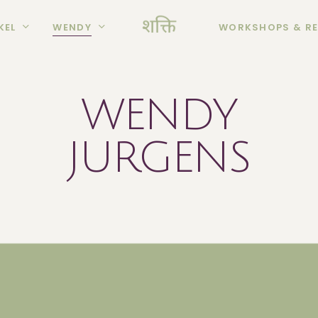
KEL
WENDY
WORKSHOPS & RE
WENDY
JURGENS