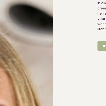
In al
creë
heri
voor
weer
krach
B