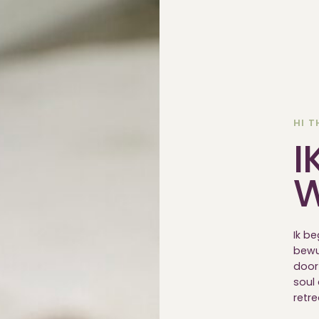
HI T
I
Ik b
bewus
door
soul
retre