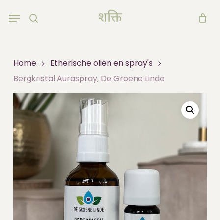
Skip
Menu
to
search
main
content
Home
Etherische oliën en spray's
Bergkristal Auraspray, De Groene Linde