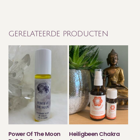
GERELATEERDE PRODUCTEN
TOEVOEGEN
TOEVOEGEN
Power Of The Moon
Heiligbeen Chakra
AAN WINKELWAGEN
AAN WINKELWAGEN