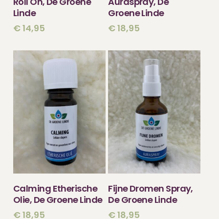
Roll On, De Groene
Auraspray, De
Linde
Groene Linde
€
14,95
€
18,95
TOEVOEGEN
TOEVOEGEN
Calming Etherische
Fijne Dromen Spray,
AAN WINKELWAGEN
AAN WINKELWAGEN
Olie, De Groene Linde
De Groene Linde
€
18,95
€
18,95