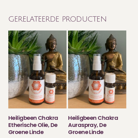
GERELATEERDE PRODUCTEN
TOEVOEGEN
TOEVOEGEN
Heiligbeen Chakra
Heiligbeen Chakra
AAN WINKELWAGEN
AAN WINKELWAGEN
Etherische Olie, De
Auraspray, De
Groene Linde
Groene Linde