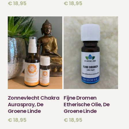
€
18,95
€
18,95
TOEVOEGEN
TOEVOEGEN
Zonnevlecht Chakra
Fijne Dromen
AAN WINKELWAGEN
AAN WINKELWAGEN
Auraspray, De
Etherische Olie, De
Groene Linde
Groene Linde
€
18,95
€
18,95