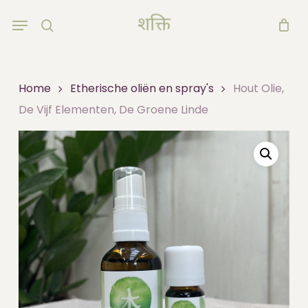
Skip
Menu
to
search
main
content
Home
Etherische oliën en spray's
Hout Olie,
De Vijf Elementen, De Groene Linde