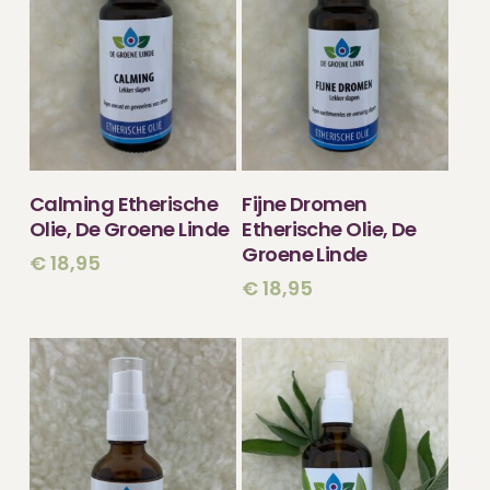
TOEVOEGEN
TOEVOEGEN
Calming Etherische
Fijne Dromen
AAN WINKELWAGEN
AAN WINKELWAGEN
Olie, De Groene Linde
Etherische Olie, De
Groene Linde
€
18,95
€
18,95