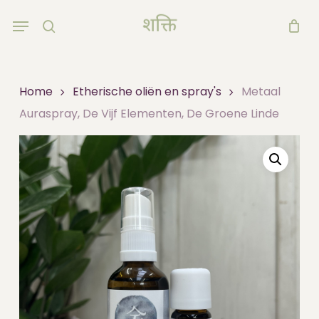
Skip
Menu
to
search
main
content
Home
Etherische oliën en spray's
Metaal
Auraspray, De Vijf Elementen, De Groene Linde