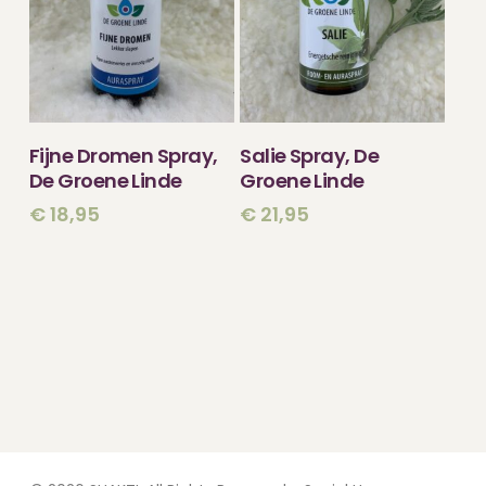
TOEVOEGEN
TOEVOEGEN
Fijne Dromen Spray,
Salie Spray, De
AAN WINKELWAGEN
AAN WINKELWAGEN
De Groene Linde
Groene Linde
€
18,95
€
21,95