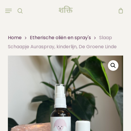
Skip
Menu
to
search
main
content
Home
Etherische oliën en spray's
Slaap
Schaapje Auraspray, kinderlijn, De Groene Linde