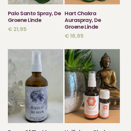
TOEVOEGEN
TOEVOEGEN
Palo Santo Spray, De
Hart Chakra
AAN WINKELWAGEN
AAN WINKELWAGEN
Groene Linde
Auraspray, De
Groene Linde
€
21,95
€
18,95
TOEVOEGEN
TOEVOEGEN