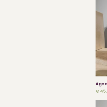
Agaa
€
45