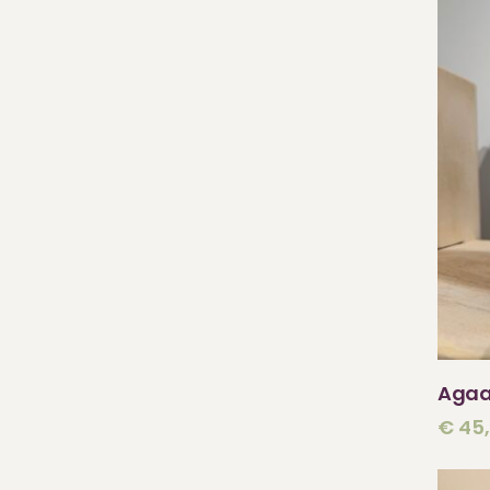
Agaa
€
45