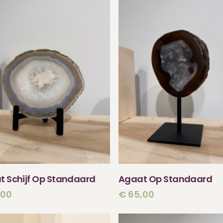
TOEVOEGEN AAN
TOEVOEGEN AA
t Schijf Op Standaard
Agaat Op Standaard
WINKELWAGEN
WINKELWAGEN
,00
€
65,00