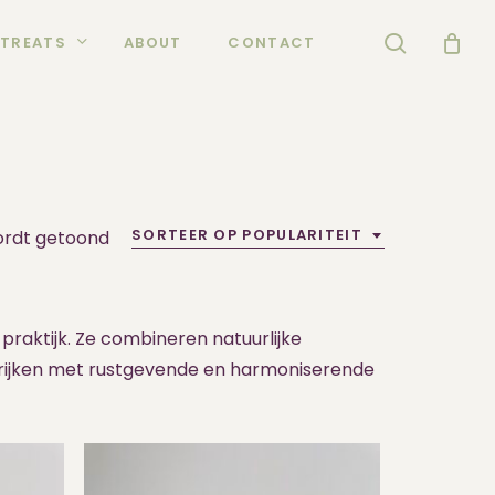
search
TREATS
ABOUT
CONTACT
Gesorteerd
SORTEER OP POPULARITEIT
wordt getoond
op
populariteit
praktijk. Ze combineren natuurlijke
errijken met rustgevende en harmoniserende