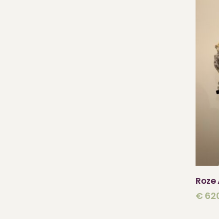
Roze
€
62