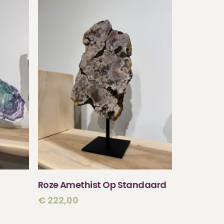
N
TOEVOEGEN AAN
Roze Amethist Op Standaard
WINKELWAGEN
€
222,00