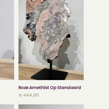
N
TOEVOEGEN AAN
Roze Amethist Op Standaard
WINKELWAGEN
€
444,00