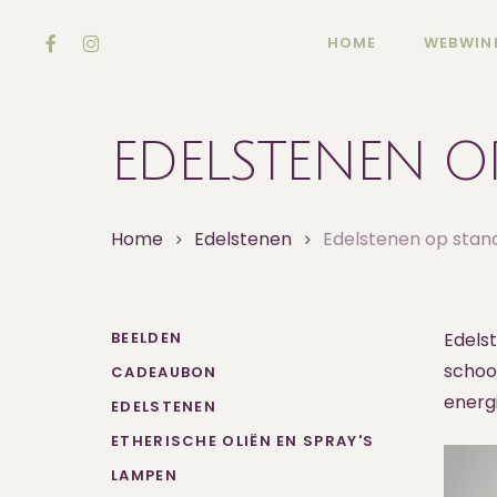
Skip
FACEBOOK
INSTAGRAM
to
HOME
WEBWIN
main
content
EDELSTENEN O
Home
Edelstenen
Edelstenen op stan
BEELDEN
Edelst
schoo
CADEAUBON
energi
EDELSTENEN
ETHERISCHE OLIËN EN SPRAY'S
LAMPEN