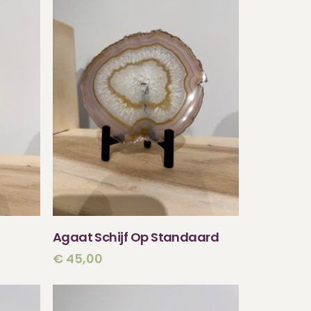
N
TOEVOEGEN AAN
Agaat Schijf Op Standaard
WINKELWAGEN
€
45,00