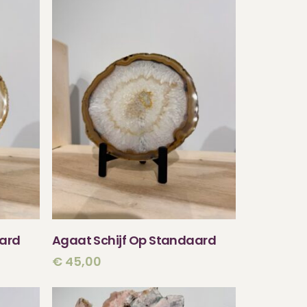
N
TOEVOEGEN AAN
aard
Agaat Schijf Op Standaard
WINKELWAGEN
€
45,00