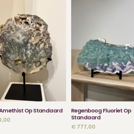
TOEVOEGEN AAN
TOEVOEGEN AA
 Amethist Op Standaard
Regenboog Fluoriet Op
WINKELWAGEN
WINKELWAGEN
Standaard
0,00
€
777,00