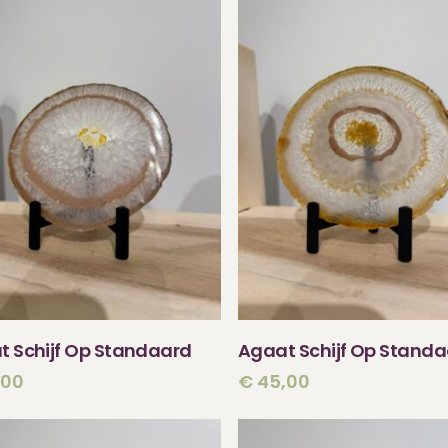
TOEVOEGEN AAN
TOEVOEGEN AA
t Schijf Op Standaard
Agaat Schijf Op Stand
WINKELWAGEN
WINKELWAGEN
,00
€
45,00