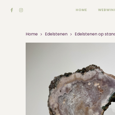
Skip
FACEBOOK
INSTAGRAM
to
HOME
WEBWIN
main
content
Home
Edelstenen
Edelstenen op stan