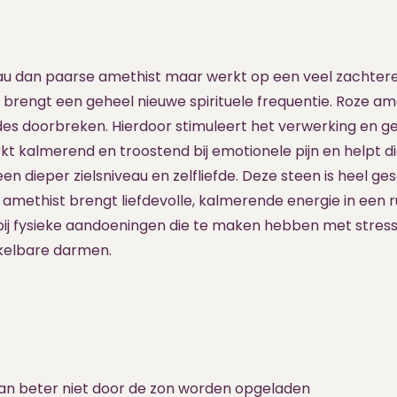
veau dan paarse amethist maar werkt op een veel zachter
 brengt een geheel nieuwe spirituele frequentie. Roze ame
es doorbreken. Hierdoor stimuleert het verwerking en g
erkt kalmerend en troostend bij emotionele pijn en helpt 
n dieper zielsniveau en zelfliefde. Deze steen is heel ges
 amethist brengt liefdevolle, kalmerende energie in een r
p bij fysieke aandoeningen die te maken hebben met stres
kelbare darmen.
kan beter niet door de zon worden opgeladen