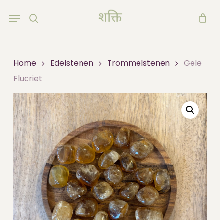
Skip
Menu
to
search
main
content
Home
Edelstenen
Trommelstenen
Gele
Fluoriet