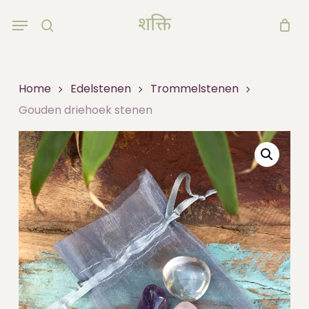
Skip
Menu
to
search
main
content
Home
Edelstenen
Trommelstenen
Gouden driehoek stenen