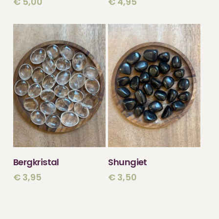
€
5,00
€
4,95
TOEVOEGEN
TOEVOEGEN
Bergkristal
Shungiet
AAN WINKELWAGEN
AAN WINKELWAGEN
€
3,95
€
3,50