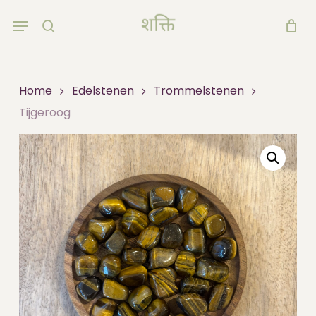
Skip
Menu
to
search
main
content
Home
Edelstenen
Trommelstenen
Tijgeroog