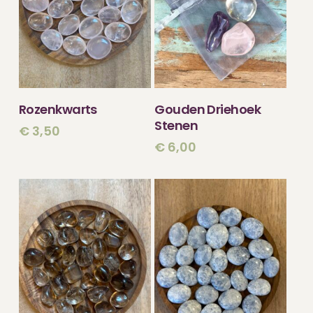
TOEVOEGEN
TOEVOEGEN
Rozenkwarts
Gouden Driehoek
AAN WINKELWAGEN
AAN WINKELWAGEN
Stenen
€
3,50
€
6,00