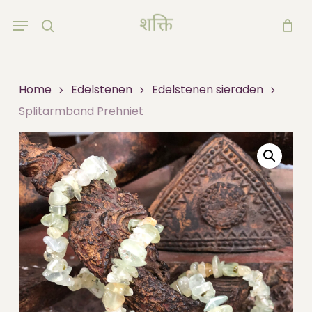
Skip
Menu
to
search
main
content
Home
Edelstenen
Edelstenen sieraden
Splitarmband Prehniet