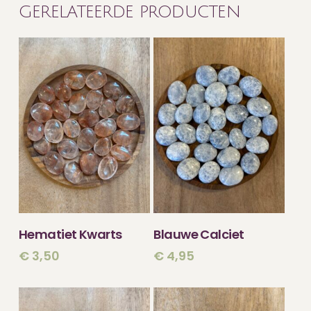
GERELATEERDE PRODUCTEN
TOEVOEGEN
TOEVOEGEN
Hematiet Kwarts
Blauwe Calciet
AAN WINKELWAGEN
AAN WINKELWAGEN
€
3,50
€
4,95