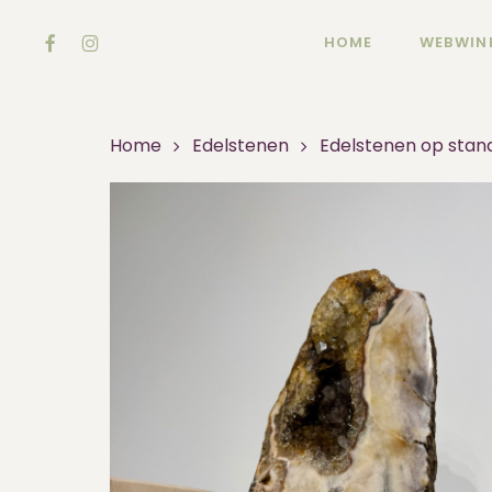
Skip
FACEBOOK
INSTAGRAM
to
HOME
WEBWIN
main
content
Home
Edelstenen
Edelstenen op stan