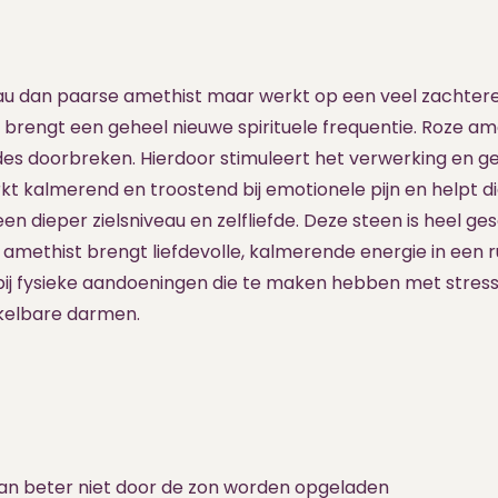
veau dan paarse amethist maar werkt op een veel zachter
 brengt een geheel nieuwe spirituele frequentie. Roze ame
es doorbreken. Hierdoor stimuleert het verwerking en g
erkt kalmerend en troostend bij emotionele pijn en helpt 
n dieper zielsniveau en zelfliefde. Deze steen is heel ges
 amethist brengt liefdevolle, kalmerende energie in een r
p bij fysieke aandoeningen die te maken hebben met stres
kelbare darmen.
kan beter niet door de zon worden opgeladen